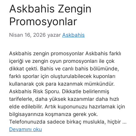
Askbahis Zengin
Promosyonlar
Nisan 16, 2026
yazar
Askbahis
Askbahis zengin promosyonlar Askbahis farklı
içeriği ve zengin oyun promosyonları ile çok
dikkat çekti. Bahis ve canlı bahis bölümünde,
farklı sporlar için oluşturulabilecek kuponları
kullanarak çok para kazanmak mümkündür.
Askbahis Risk Sporu. Dikkatle belirlenmiş
tarifelerle, daha yüksek kazanımlar daha hızlı
elde edilebilir. Artık kuponunuzu hazırlamak için
bilgisayarınıza koşmanıza gerek yok.
Telefonunuzda sadece birkaç muslukla, hiçbir …
Devamını oku