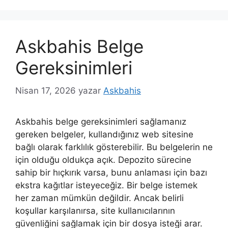
Askbahis Belge
Gereksinimleri
Nisan 17, 2026
yazar
Askbahis
Askbahis belge gereksinimleri sağlamanız
gereken belgeler, kullandığınız web sitesine
bağlı olarak farklılık gösterebilir. Bu belgelerin ne
için olduğu oldukça açık. Depozito sürecine
sahip bir hıçkırık varsa, bunu anlaması için bazı
ekstra kağıtlar isteyeceğiz. Bir belge istemek
her zaman mümkün değildir. Ancak belirli
koşullar karşılanırsa, site kullanıcılarının
güvenliğini sağlamak için bir dosya isteği arar.