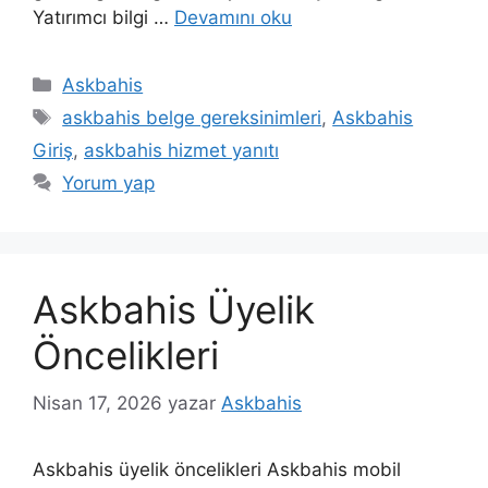
Yatırımcı bilgi …
Devamını oku
Kategoriler
Askbahis
Etiketler
askbahis belge gereksinimleri
,
Askbahis
Giriş
,
askbahis hizmet yanıtı
Yorum yap
Askbahis Üyelik
Öncelikleri
Nisan 17, 2026
yazar
Askbahis
Askbahis üyelik öncelikleri Askbahis mobil