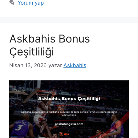
Yorum yap
Askbahis Bonus
Çeşitliliği
Nisan 13, 2026
yazar
Askbahis