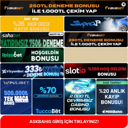
×
ASKBAHIS GİRİŞ İÇİN TIKLAYINIZ!