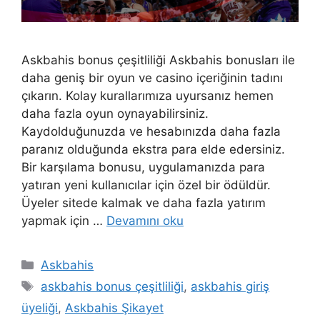
Askbahis bonus çeşitliliği Askbahis bonusları ile
daha geniş bir oyun ve casino içeriğinin tadını
çıkarın. Kolay kurallarımıza uyursanız hemen
daha fazla oyun oynayabilirsiniz.
Kaydolduğunuzda ve hesabınızda daha fazla
paranız olduğunda ekstra para elde edersiniz.
Bir karşılama bonusu, uygulamanızda para
yatıran yeni kullanıcılar için özel bir ödüldür.
Üyeler sitede kalmak ve daha fazla yatırım
yapmak için …
Devamını oku
Kategoriler
Askbahis
Etiketler
askbahis bonus çeşitliliği
,
askbahis giriş
üyeliği
,
Askbahis Şikayet