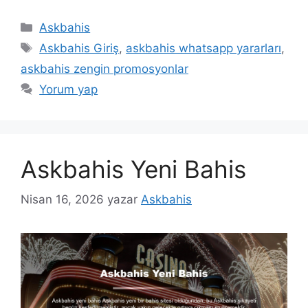
Kategoriler
Askbahis
Etiketler
Askbahis Giriş
,
askbahis whatsapp yararları
,
askbahis zengin promosyonlar
Yorum yap
Askbahis Yeni Bahis
Nisan 16, 2026
yazar
Askbahis