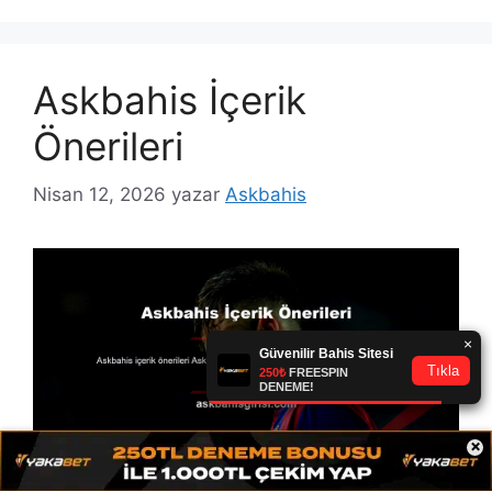
Askbahis İçerik
Önerileri
Nisan 12, 2026
yazar
Askbahis
×