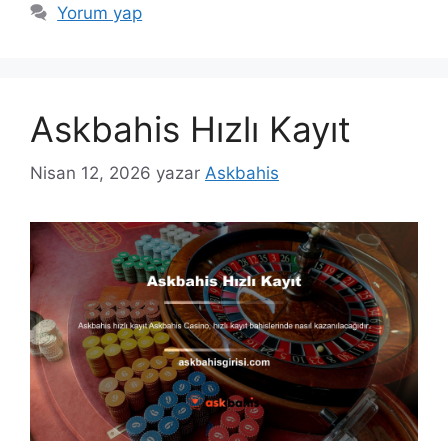
Yorum yap
Askbahis Hızlı Kayıt
Nisan 12, 2026
yazar
Askbahis