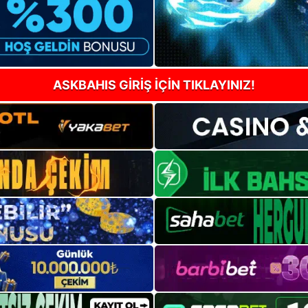
ASKBAHIS GİRİŞ İÇİN TIKLAYINIZ!