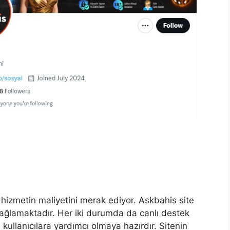
z hizmetin maliyetini merak ediyor. Askbahis site
ağlamaktadır. Her iki durumda da canlı destek
ullanıcılara yardımcı olmaya hazırdır. Sitenin