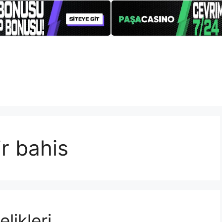
r bahis
likleri