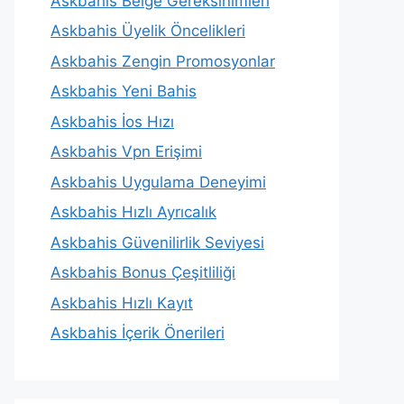
Askbahis Belge Gereksinimleri
Askbahis Üyelik Öncelikleri
Askbahis Zengin Promosyonlar
Askbahis Yeni Bahis
Askbahis İos Hızı
Askbahis Vpn Erişimi
Askbahis Uygulama Deneyimi
Askbahis Hızlı Ayrıcalık
Askbahis Güvenilirlik Seviyesi
Askbahis Bonus Çeşitliliği
Askbahis Hızlı Kayıt
Askbahis İçerik Önerileri