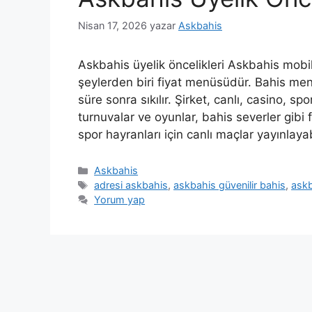
Nisan 17, 2026
yazar
Askbahis
Askbahis üyelik öncelikleri Askbahis mob
şeylerden biri fiyat menüsüdür. Bahis menül
süre sonra sıkılır. Şirket, canlı, casino, sp
turnuvalar ve oyunlar, bahis severler gibi 
spor hayranları için canlı maçlar yayınlay
Kategoriler
Askbahis
Etiketler
adresi askbahis
,
askbahis güvenilir bahis
,
askb
Yorum yap