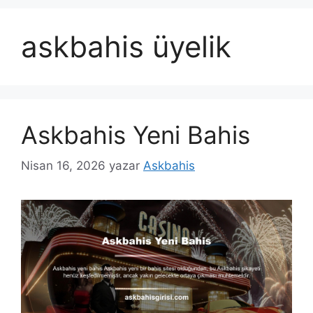
askbahis üyelik
Askbahis Yeni Bahis
Nisan 16, 2026
yazar
Askbahis