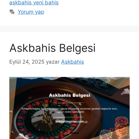
askbahis yeni bahis
Yorum yap
Askbahis Belgesi
Eylül 24, 2025
yazar
Askbahis