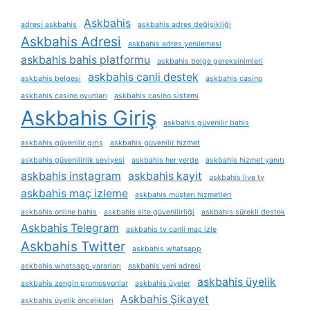
Askbahis
adresi askbahis
askbahis adres değişikliği
Askbahis Adresi
askbahis adres yenilemesi
askbahis bahis platformu
askbahis belge gereksinimleri
askbahis canli destek
askbahis belgesi
askbahis casino
askbahis casino oyunları
askbahis casino sistemi
Askbahis Giriş
askbahis güvenilir bahis
askbahis güvenilir giriş
askbahis güvenilir hizmet
askbahis güvenilirlik seviyesi
askbahis her yerde
askbahis hizmet yanıtı
askbahis instagram
askbahis kayit
askbahis live tv
askbahis maç izleme
askbahis müşteri hizmetleri
askbahis online bahis
askbahis site güvenilirliği
askbahis sürekli destek
Askbahis Telegram
askbahis tv canli maç izle
Askbahis Twitter
askbahis whatsapp
askbahis whatsapp yararları
askbahis yeni adresi
askbahis üyelik
askbahis zengin promosyonlar
askbahis üyeler
Askbahis Şikayet
askbahis üyelik öncelikleri