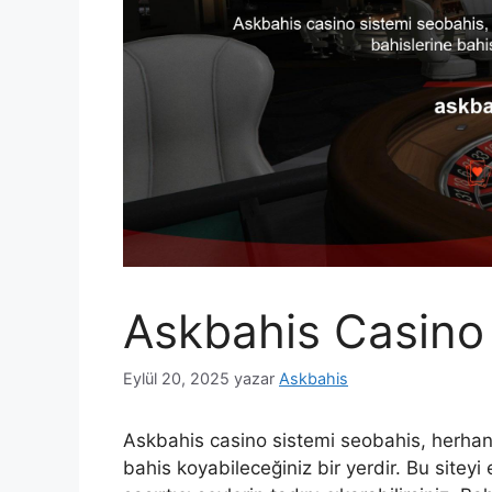
Askbahis Casino
Eylül 20, 2025
yazar
Askbahis
Askbahis casino sistemi seobahis, herhan
bahis koyabileceğiniz bir yerdir. Bu site