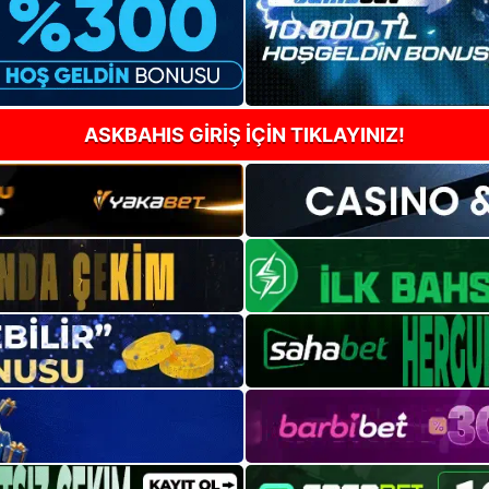
ASKBAHIS GİRİŞ İÇİN TIKLAYINIZ!