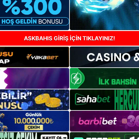
ASKBAHIS GİRİŞ İÇİN TIKLAYINIZ!