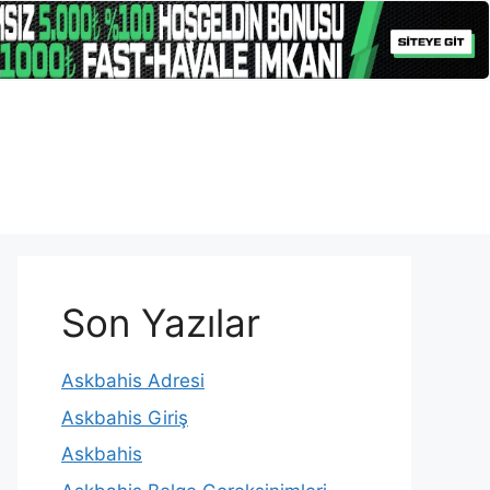
Son Yazılar
Askbahis Adresi
Askbahis Giriş
Askbahis