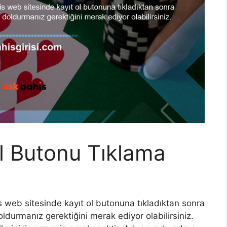
l Butonu Tıklama
 web sitesinde kayıt ol butonuna tıkladıktan sonra
ldurmanız gerektiğini merak ediyor olabilirsiniz.