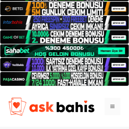
İçeriğe
atla
Menü