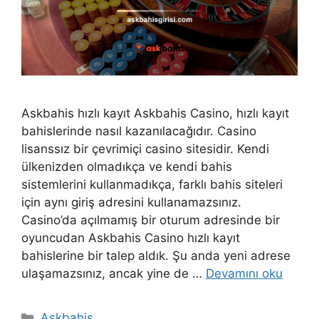
Askbahis hızlı kayıt Askbahis Casino, hızlı kayıt
bahislerinde nasıl kazanılacağıdır. Casino
lisanssız bir çevrimiçi casino sitesidir. Kendi
ülkenizden olmadıkça ve kendi bahis
sistemlerini kullanmadıkça, farklı bahis siteleri
için aynı giriş adresini kullanamazsınız.
Casino’da açılmamış bir oturum adresinde bir
oyuncudan Askbahis Casino hızlı kayıt
bahislerine bir talep aldık. Şu anda yeni adrese
ulaşamazsınız, ancak yine de …
Devamını oku
Kategoriler
Askbahis