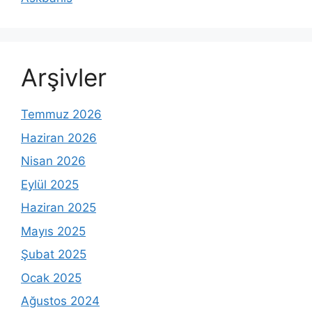
Arşivler
Temmuz 2026
Haziran 2026
Nisan 2026
Eylül 2025
Haziran 2025
Mayıs 2025
Şubat 2025
Ocak 2025
Ağustos 2024